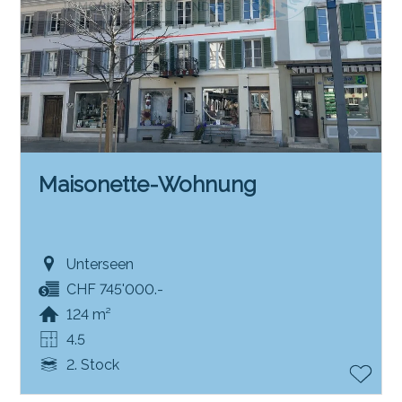
Maisonette-Wohnung
Unterseen
CHF 745'000.-
124 m²
4.5
2. Stock