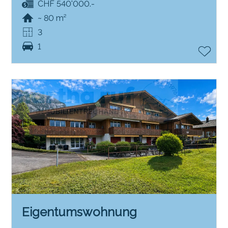
CHF 540'000.-
~ 80 m²
3
1
Eigentumswohnung