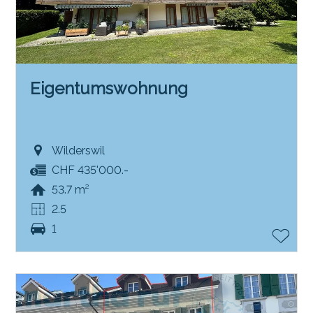
Eigentumswohnung
Wilderswil
CHF 435'000.-
53.7 m²
2.5
1