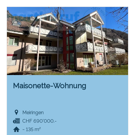
Maisonette-Wohnung
Meiringen
CHF 690'000.-
~ 135 m²