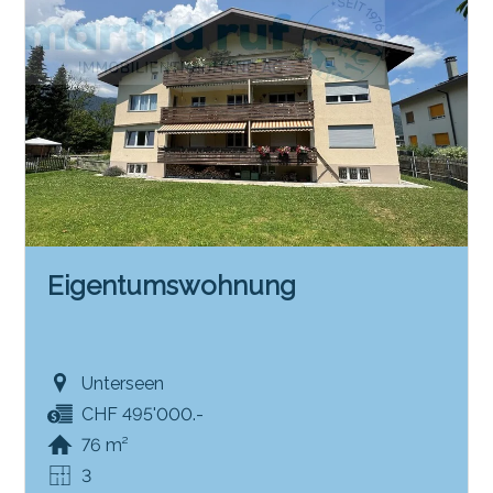
Eigentumswohnung
Unterseen
CHF 495'000.-
76 m²
3