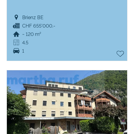
Brienz BE
CHF 655'000.-
~ 120 m²
4.5
1