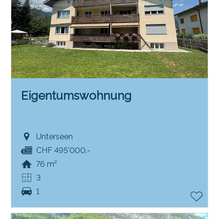
Eigentumswohnung
Unterseen
CHF 495'000.-
76 m²
3
1