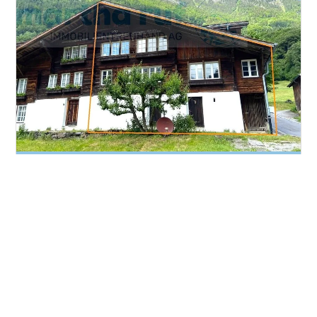
Einfamilienhaus
Gündlischwand
CHF 620'000.-
208 m²
2'906 m²
7.5