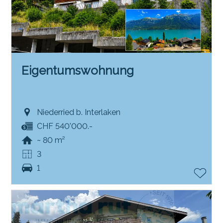
Eigentumswohnung
Niederried b. Interlaken
CHF 540'000.-
~ 80 m²
3
1