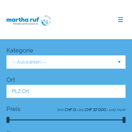
Kategorie
-- Auswählen --
Ort
PLZ Ort
Preis
Von
CHF 0.-
bis
CHF 10'000.-
und mehr