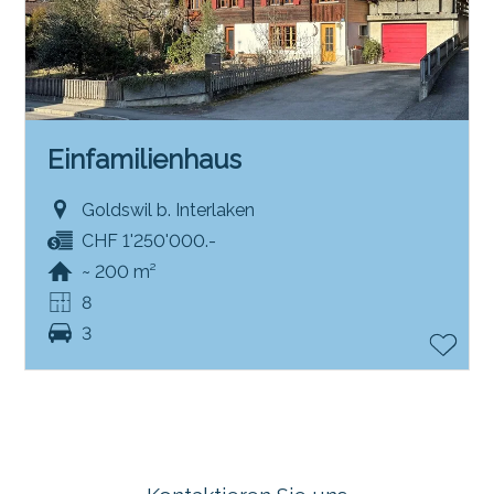
Einfamilienhaus
Goldswil b. Interlaken
CHF 1'250'000.-
~ 200 m²
8
3