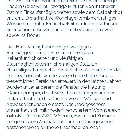
Das 7.5-Zimmer-Wohnhaus befindet sich an sonniger
Lage in Goldswil, nur wenige Minuten von Interlaken
Ost mit Einkaufsmöglichkeiten sowie dem Ostbahnhof
entfernt. Die attraktive Wohnlage kombiniert ruhiges
Wohnen mit guter Erreichbarkeit der Infrastruktur und
einer schönen Aussicht in die umliegende Bergwelt
sowie ins Bödeli.
Das Haus verfügt über ein grosszügiges
Raumangebot mit Bastelraum, mehreren
Kellerräumlichkeiten und vielfältigen
Staumöglichkeiten im ehemaligen Stall. Ein
ehemaliges Tenn bietet zusätzliches Ausbaupotenzial.
Die Liegenschaft wurde laufend unterhalten und in
wesentlichen Bereichen erneuert. In den letzten Jahren
wurden unter anderem die Fenster, die Heizung
(Wärmepumpe), die elektrischen Leitungen und das
Elektro-Tableau, das Dach sowie die Wasser- und
Abwasserleitungen ersetzt. Das Obergeschoss
präsentiert sich mit modern renoviertem Wohnbereich
inklusive Dusche/WC, Wohnen, Essen und Küche in
zeitgemässem Ausbaustandard. Im Dachgeschoss
bestehen weitere Erneuerungsmöglichkeiten,