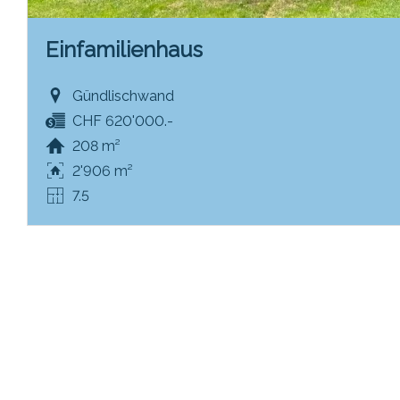
Einfamilienhaus
Gündlischwand
CHF 620'000.-
208 m²
2'906 m²
7.5