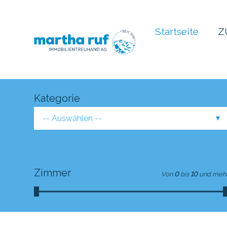
Startseite
Z
Kategorie
-- Auswählen --
Zimmer
Von
0
bis
10
und meh