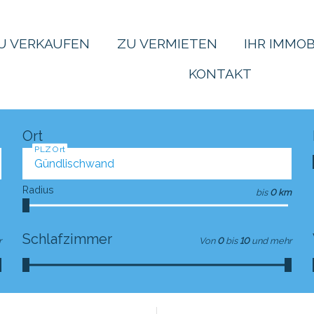
U VERKAUFEN
ZU VERMIETEN
IHR IMMOB
KONTAKT
Ort
PLZ Ort
Radius
bis
0 km
Schlafzimmer
r
Von
0
bis
10
und mehr