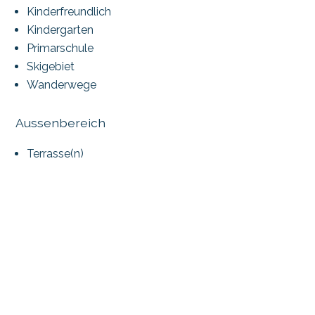
Kinderfreundlich
Kindergarten
Primarschule
Skigebiet
Wanderwege
Aussenbereich
Terrasse(n)
Gartensitzplatz
Ruhige Lage
Begrünung
Parkplatz
Innenbereich
Gäste-WC
Keller