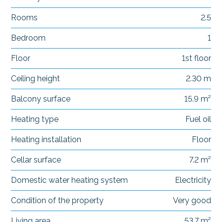
Rooms
2.5
Bedroom
1
Floor
1st floor
Ceiling height
2.30 m
Balcony surface
15.9 m²
Heating type
Fuel oil
Heating installation
Floor
Cellar surface
7.2 m²
Domestic water heating system
Electricity
Condition of the property
Very good
Living area
53.7 m²