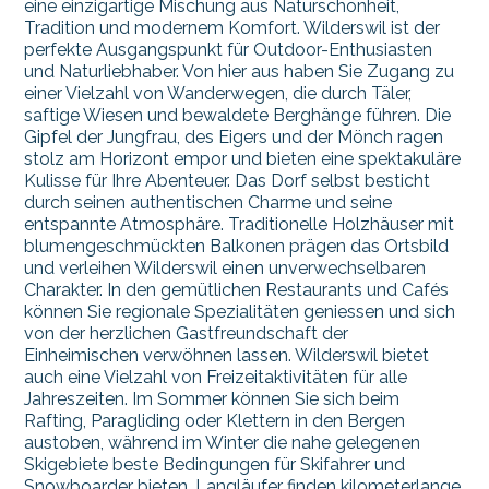
eine einzigartige Mischung aus Naturschönheit,
Tradition und modernem Komfort. Wilderswil ist der
perfekte Ausgangspunkt für Outdoor-Enthusiasten
und Naturliebhaber. Von hier aus haben Sie Zugang zu
einer Vielzahl von Wanderwegen, die durch Täler,
saftige Wiesen und bewaldete Berghänge führen. Die
Gipfel der Jungfrau, des Eigers und der Mönch ragen
stolz am Horizont empor und bieten eine spektakuläre
Kulisse für Ihre Abenteuer. Das Dorf selbst besticht
durch seinen authentischen Charme und seine
entspannte Atmosphäre. Traditionelle Holzhäuser mit
blumengeschmückten Balkonen prägen das Ortsbild
und verleihen Wilderswil einen unverwechselbaren
Charakter. In den gemütlichen Restaurants und Cafés
können Sie regionale Spezialitäten geniessen und sich
von der herzlichen Gastfreundschaft der
Einheimischen verwöhnen lassen. Wilderswil bietet
auch eine Vielzahl von Freizeitaktivitäten für alle
Jahreszeiten. Im Sommer können Sie sich beim
Rafting, Paragliding oder Klettern in den Bergen
austoben, während im Winter die nahe gelegenen
Skigebiete beste Bedingungen für Skifahrer und
Snowboarder bieten. Langläufer finden kilometerlange