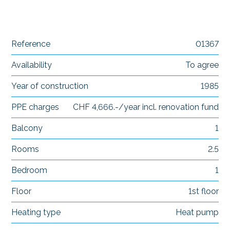
Reference
01367
Availability
To agree
Year of construction
1985
PPE charges
CHF 4,666.-/year incl. renovation fund
Balcony
1
Rooms
2.5
Bedroom
1
Floor
1st floor
Heating type
Heat pump