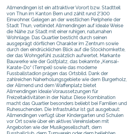
Allmendingen ist ein attraktiver Vorort bzw. Stadtteil
von Thun im Kanton Bern und zählt rund 2'300
Einwohner. Gelegen an der westlichen Peripherie der
Stadt Thun, verbindet Allmendingen auf ideale Weise
die Nähe zur Stadt mit einer ruhigen, naturnahen
Wohnlage. Das Quartier besticht durch seinen
ausgeprägt dörflichen Charakter im Zentrum sowie
durch den eindrücklichen Blick auf die Stockhornkette,
der das Wohngefühl zusätzlich aufwertet. Markante
Bauwerke wie der Golfplatz, das bekannte „Kensai-
Karate-Do“ (Tempel) sowie das moderne
Fussballstadion prägen das Ortsbild. Dank der
zahlreichen Naherholungsgebiete wie dem Burgerholz,
der Allmend und dem Waffenplatz bietet
Allmendingen ideale Voraussetzungen für
Freizeitaktivitäten in der Natur. Diese Kombination
macht das Quartier besonders beliebt bei Familien und
Ruhesuchenden. Die Infrastruktur ist gut ausgebaut:
Allmendingen verfügt über Kindergarten und Schulen
vor Ort sowie über ein aktives Vereinsleben mit
Angeboten wie der Musikgesellschaft, dem
Fussballclub, dem Turnverein oder dem beliebten