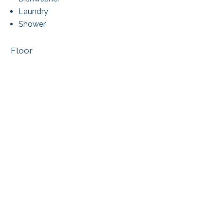
Laundry
Shower
Floor
Tiles
Laminated
View
Nice view
Mountains