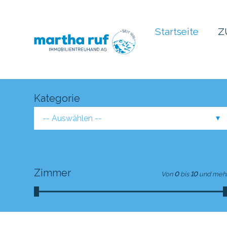
Startseite
Z
Kategorie
-- Auswählen --
Zimmer
Von
0
bis
10
und meh