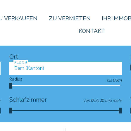
U VERKAUFEN
ZU VERMIETEN
IHR IMMOB
KONTAKT
Ort
PLZ Ort
Radius
bis
0 km
Schlafzimmer
r
Von
0
bis
10
und mehr