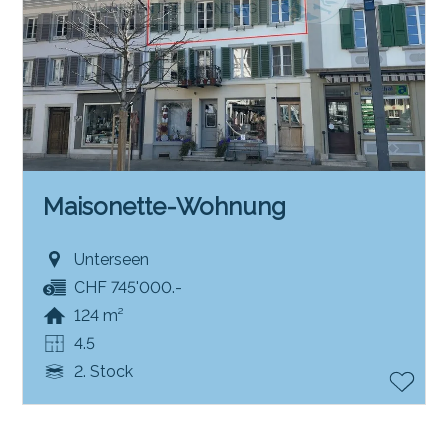
Maisonette-Wohnung
Unterseen
CHF 745'000.-
124 m²
4.5
2. Stock