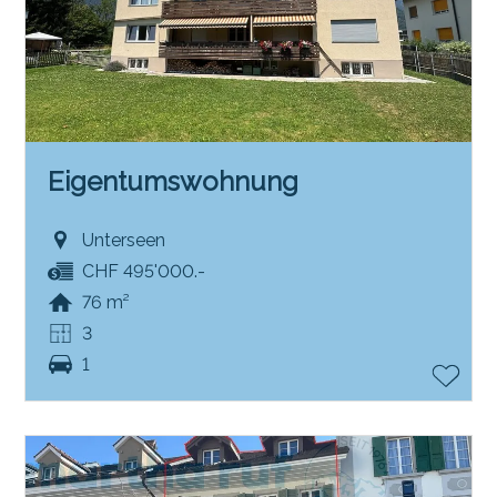
Eigentumswohnung
Unterseen
CHF 495'000.-
76 m²
3
1