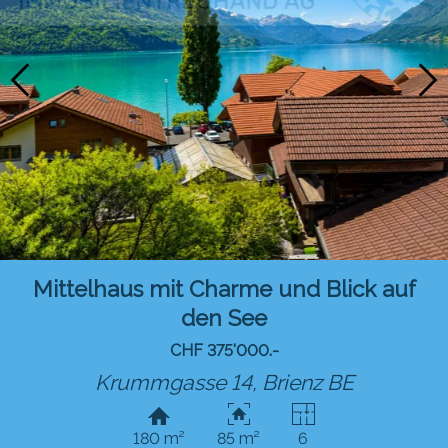
Mittelhaus mit Charme und Blick auf
den See
CHF 375'000.-
Krummgasse 14,
Brienz BE
180 m²
85 m²
6