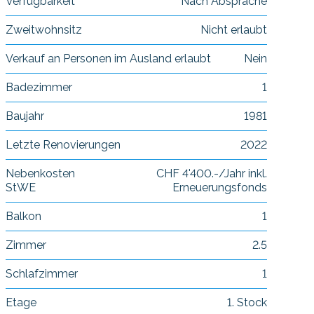
Verfügbarkeit
Nach Absprache
Zweitwohnsitz
Nicht erlaubt
Verkauf an Personen im Ausland erlaubt
Nein
Badezimmer
1
Baujahr
1981
Letzte Renovierungen
2022
Nebenkosten
CHF 4'400.-/Jahr inkl.
StWE
Erneuerungsfonds
Balkon
1
Zimmer
2.5
Schlafzimmer
1
Etage
1. Stock