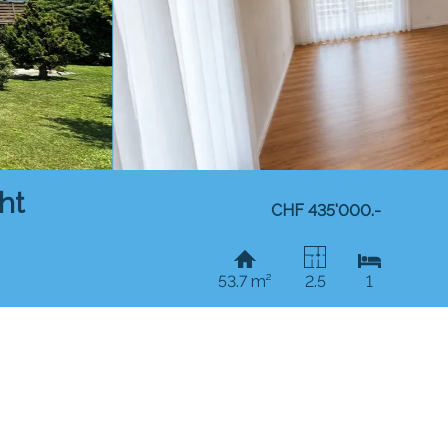
ht
CHF 435'000.-
53.7 m²
2.5
1