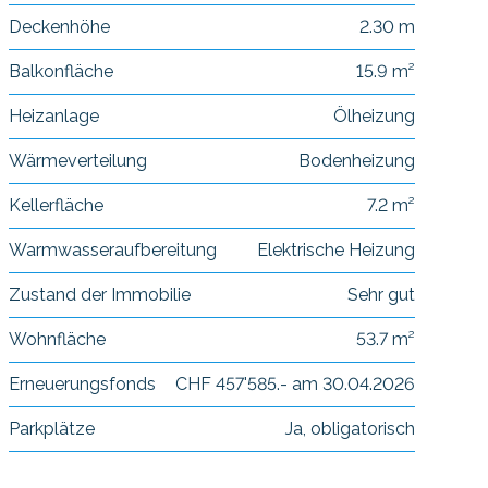
Deckenhöhe
2.30 m
Balkonfläche
15.9 m²
Heizanlage
Ölheizung
Wärmeverteilung
Bodenheizung
Kellerfläche
7.2 m²
Warmwasseraufbereitung
Elektrische Heizung
Zustand der Immobilie
Sehr gut
Wohnfläche
53.7 m²
Erneuerungsfonds
CHF 457'585.- am 30.04.2026
Parkplätze
Ja, obligatorisch