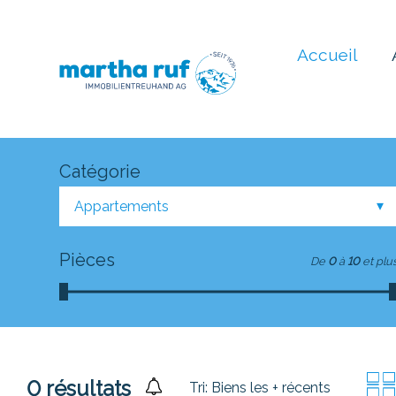
Accueil
Catégorie
Appartements
Pièces
De
0
à
10
et plu
0
résultats
Tri:
Biens les + récents