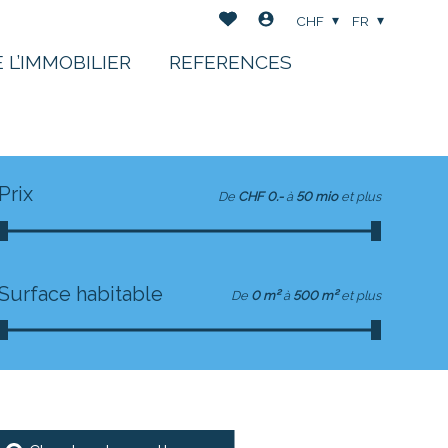
CHF
FR
 L’IMMOBILIER
REFERENCES
Prix
De
CHF 0.-
à
50 mio
et plus
Surface habitable
De
0 m²
à
500 m²
et plus