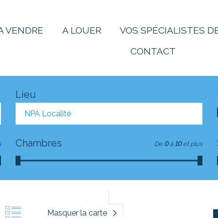
A VENDRE
A LOUER
VOS SPÉCIALISTES DE
CONTACT
Lieu
NPA Localité
Chambres
s
De
0
à
10
et plus
Masquer la carte