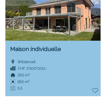
Maison individuelle
Wilderswil
CHF 2'500'000.-
265 m²
855 m²
5.5