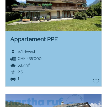
Appartement PPE
Wilderswil
CHF 435'000.-
53.7 m²
2.5
1