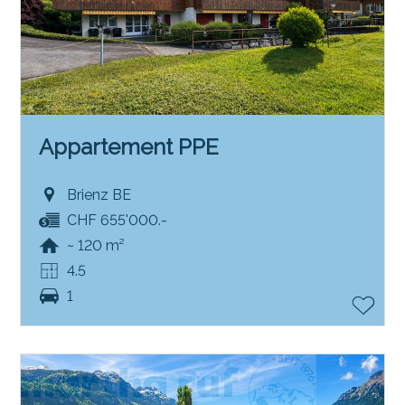
Appartement PPE
Brienz BE
CHF 655'000.-
~ 120 m²
4.5
1