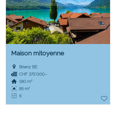
Maison mitoyenne
Brienz BE
CHF 375'000.-
180 m²
85 m²
6