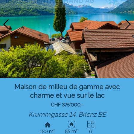
Maison de milieu de gamme avec
charme et vue sur le lac
CHF 375'000.-
Krummgasse 14,
Brienz BE
180 m²
85 m²
6