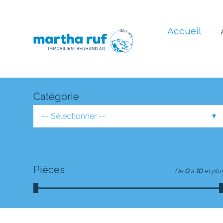
Accueil
Catégorie
-- Sélectionner --
Pièces
De
0
à
10
et plu