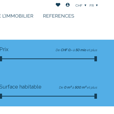
CHF
FR
 L’IMMOBILIER
REFERENCES
Prix
De
CHF 0.-
à
50 mio
et plus
Surface habitable
De
0 m²
à
500 m²
et plus