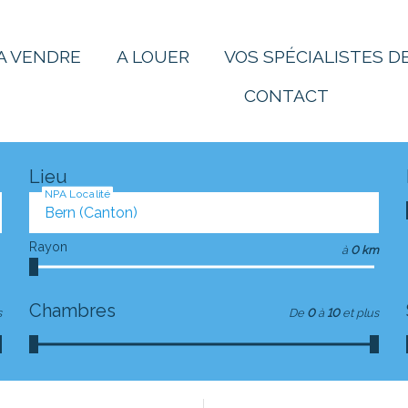
A VENDRE
A LOUER
VOS SPÉCIALISTES DE
CONTACT
Lieu
NPA Localité
Rayon
à
0 km
Chambres
s
De
0
à
10
et plus