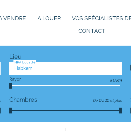
A VENDRE
A LOUER
VOS SPÉCIALISTES DE
CONTACT
Lieu
NPA Localité
Rayon
à
0 km
Chambres
s
De
0
à
10
et plus