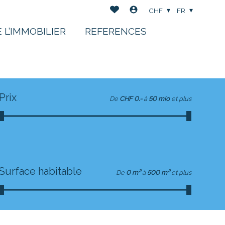
CHF
FR
 L’IMMOBILIER
REFERENCES
Prix
De
CHF 0.-
à
50 mio
et plus
Surface habitable
De
0 m²
à
500 m²
et plus