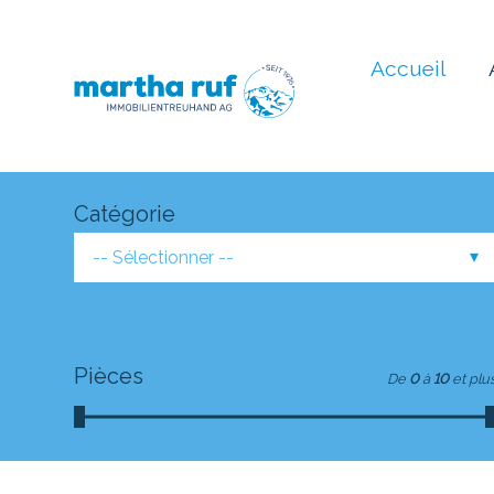
Accueil
Catégorie
-- Sélectionner --
Pièces
De
0
à
10
et plu