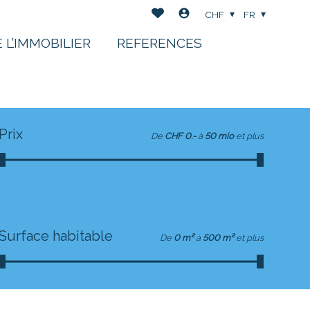
CHF
FR
 L’IMMOBILIER
REFERENCES
Prix
De
CHF 0.-
à
50 mio
et plus
Surface habitable
De
0 m²
à
500 m²
et plus