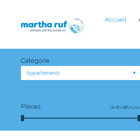
Accueil
Catégorie
Appartements
Pièces
De
0
à
10
et plu