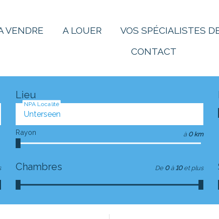
A VENDRE
A LOUER
VOS SPÉCIALISTES DE
CONTACT
Lieu
NPA Localité
Rayon
à
0 km
Chambres
s
De
0
à
10
et plus