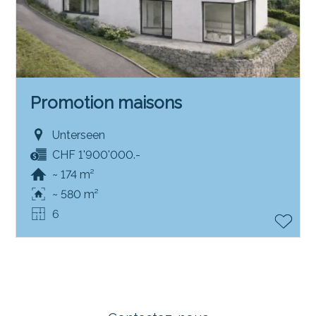
Promotion maisons
Unterseen
CHF 1'900'000.-
~ 174 m²
~ 580 m²
6