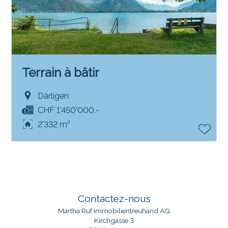
Terrain à bâtir
Därligen
CHF 1'450'000.-
2'332 m²
Contactez-nous
Martha Ruf Immobilientreuhand AG
Kirchgasse 3