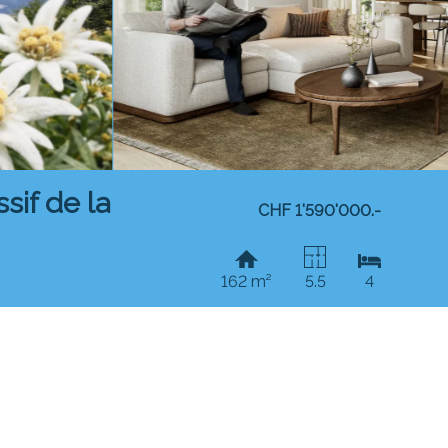
sif de la
CHF 1'590'000.-
162 m²
5.5
4