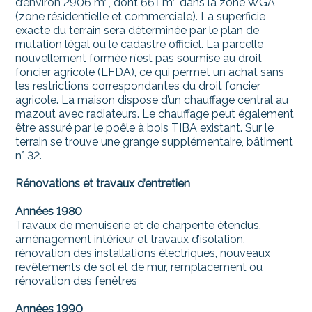
d’environ 2906 m², dont 661 m² dans la zone WGA
(zone résidentielle et commerciale). La superficie
exacte du terrain sera déterminée par le plan de
mutation légal ou le cadastre officiel. La parcelle
nouvellement formée n’est pas soumise au droit
foncier agricole (LFDA), ce qui permet un achat sans
les restrictions correspondantes du droit foncier
agricole. La maison dispose d’un chauffage central au
mazout avec radiateurs. Le chauffage peut également
être assuré par le poêle à bois TIBA existant. Sur le
terrain se trouve une grange supplémentaire, bâtiment
n° 32.
Rénovations et travaux d’entretien
Années 1980
Travaux de menuiserie et de charpente étendus,
aménagement intérieur et travaux d’isolation,
rénovation des installations électriques, nouveaux
revêtements de sol et de mur, remplacement ou
rénovation des fenêtres
Années 1990