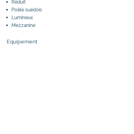
Réduit
Poêle suédois
Lumineux
Mezzanine
Equipement
Lave-linge
Baignoire
Douche
Téléréseau
Sol
Carrelage
Vinyl
Vue